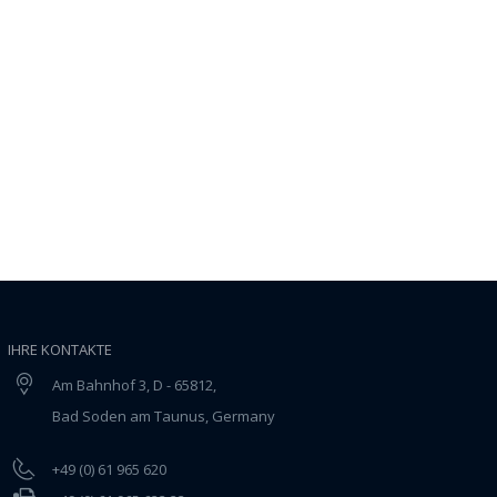
IHRE KONTAKTE
Am Bahnhof 3, D - 65812,
Bad Soden am Taunus, Germany
+49 (0) 61 965 620