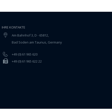
IHRE KONTAKTE
Am Bahnhof 3, D - 65812,
Bad Soden am Taunus, Germany
+49 (0) 61 965 620
+49 (0) 61 965 622 22